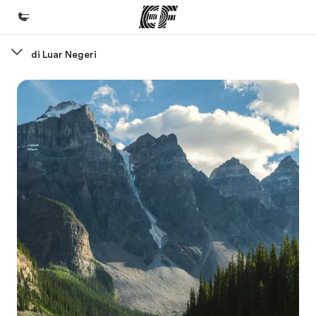
di Luar Negeri
Beranda
Selamat datang di EF
Daftar program
Lihat semua program
Kantor dan sekolah
Kantor terdekat
Tentang kami
Cerita kami
Karir
Bergabung dengan tim kami