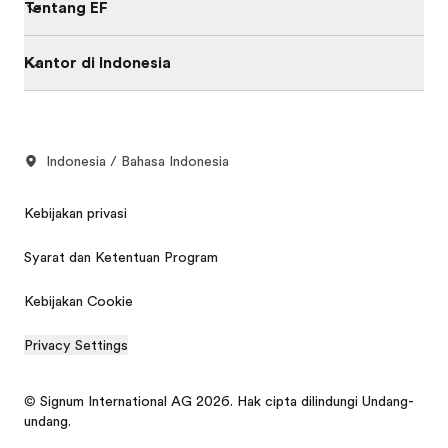
Tentang EF
Kantor di Indonesia
Indonesia / Bahasa Indonesia
Kebijakan privasi
Syarat dan Ketentuan Program
Kebijakan Cookie
Privacy Settings
© Signum International AG 2026. Hak cipta dilindungi Undang-
undang.