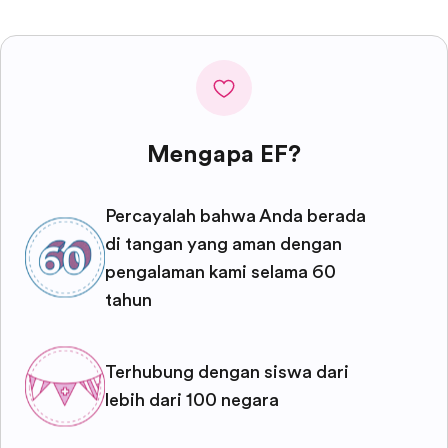
Mengapa EF?
Percayalah bahwa Anda berada
di tangan yang aman dengan
pengalaman kami selama 60
tahun
Terhubung dengan siswa dari
lebih dari 100 negara