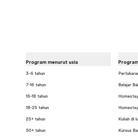
Program menurut usia
Program
3-6 tahun
Pertukaran
7-16 tahun
Belajar Ba
16-18 tahun
Homestay 
18-25 tahun
Homestay 
25+ tahun
Kuliah di l
50+ tahun
Kursus Bah