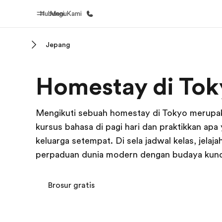
Hubungi Kami
Menu
Jepang
Beranda
Daftar p
Homestay di Tok
Selamat datang di EF
Lihat semua
Mengikuti sebuah homestay di Tokyo merupakan
kursus bahasa di pagi hari dan praktikkan apa
keluarga setempat. Di sela jadwal kelas, jela
perpaduan dunia modern dengan budaya kuno
Brosur gratis