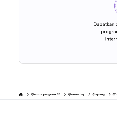
Dapatkan 
program
inter
Semua program EF
Homestay
Jepang
T
home