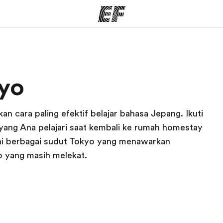
rogram
Kantor dan sekolah
Tent
yo
 program
Kantor terdekat
Cer
 cara paling efektif belajar bahasa Jepang. Ikuti
 yang Ana pelajari saat kembali ke rumah homestay
jahi berbagai sudut Tokyo yang menawarkan
 yang masih melekat.