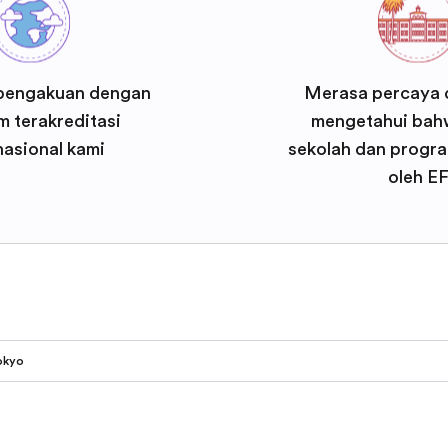
pengakuan dengan
Merasa percaya d
 terakreditasi
mengetahui bah
nasional kami
sekolah dan progra
oleh E
okyo