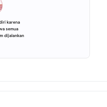
iri karena
wa semua
m dijalankan
F