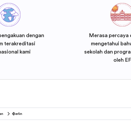
pengakuan dengan
Merasa percaya d
 terakreditasi
mengetahui bah
nasional kami
sekolah dan progra
oleh E
an
Berlin