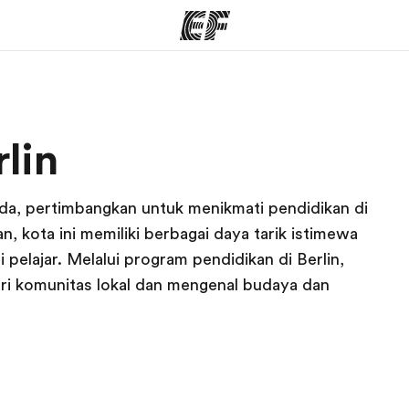
rogram
Kantor dan sekolah
Tent
lin
 program
Kantor terdekat
Cer
nda, pertimbangkan untuk menikmati pendidikan di
, kota ini memiliki berbagai daya tarik istimewa
pelajar. Melalui program pendidikan di Berlin,
ri komunitas lokal dan mengenal budaya dan