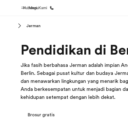
Hubungi Kami
Menu
Jerman
Beranda
Daftar p
Pendidikan di Ber
Selamat datang di EF
Lihat semua
Jika fasih berbahasa Jerman adalah impian A
Berlin. Sebagai pusat kultur dan budaya Jerman
dan menawarkan lingkungan yang menarik bagi 
Anda berkesempatan untuk menjadi bagian da
kehidupan setempat dengan lebih dekat.
Brosur gratis