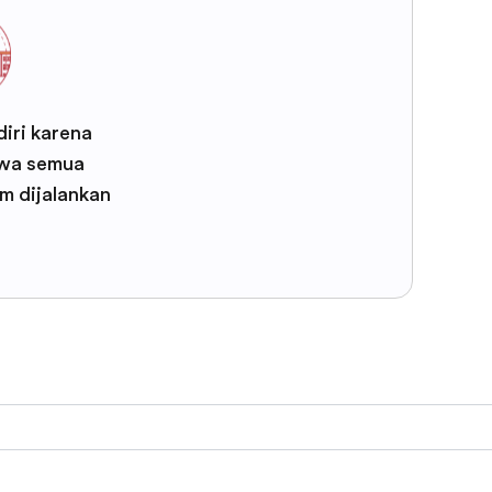
iri karena
wa semua
m dijalankan
F