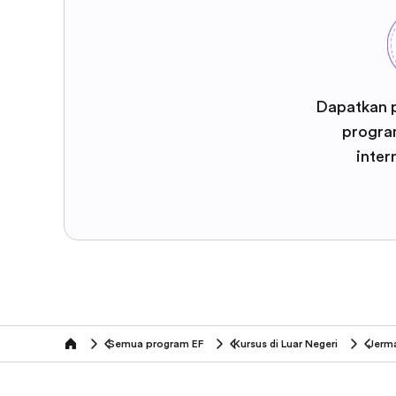
Dapatkan 
program
inter
Semua program EF
Kursus di Luar Negeri
Jerm
home