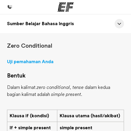
Sumber Belajar Bahasa Inggris
Beranda
Selamat datang di EF
Zero Conditional
Daftar program
Lihat semua program
Uji pemahaman Anda
Kantor dan sekolah
Bentuk
Kantor terdekat
Dalam kalimat
zero conditional, tense
dalam kedua
Tentang kami
bagian kalimat adalah
simple present
.
Cerita kami
Karir
Klausa if (kondisi)
Klausa utama (hasil/akibat)
Bergabung dengan tim kami
If + simple present
simple present