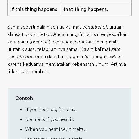
If this thing happens
that thing happens.
Sama seperti dalam semua kalimat
conditional
, urutan
klausa tidaklah tetap. Anda mungkin harus menyesuaikan
kata ganti (
pronoun
) dan tanda baca saat mengubah
urutan klausa, tetapi artinya sama. Dalam kalimat
zero
conditional
, Anda dapat mengganti "
if
" dengan "
when
"
karena keduanya menyatakan kebenaran umum. Artinya
tidak akan berubah.
Contoh
If you heat ice, it melts.
Ice melts if you heat it.
When you heat ice, it melts.