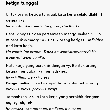
ketiga tunggal
Untuk orang ketiga tunggal, kata kerja
selalu diakhiri
dengan -s
:
he want
s
, she need
s
, he give
s
, she think
s.
Bentuk negatif dan pertanyaan menggunakan
DOES
(= bentuk
auxiliary
'
DO
' untuk orang ketiga) +
infinitive
dari kata kerja.
He want
s
ice cream.
Does
he want strawberry? He
does
not want vanilla.
Kata kerja yang berakhir dengan
-y
: Bentuk orang
ketiga mengubah
-y
menjadi
-ies
:
fly --> fl
ies
, cry --> cr
ies
Pengecualian
: Jika terdapat huruf vokal sebelum -
y
:
play --> play
s
, pray --> pray
s
Tambahkan
-es
ke kata kerja yang berakhir dengan:
-
ss, -x, -sh, -ch
:
he pass
es,
she catch
es,
he fix
es,
it push
es