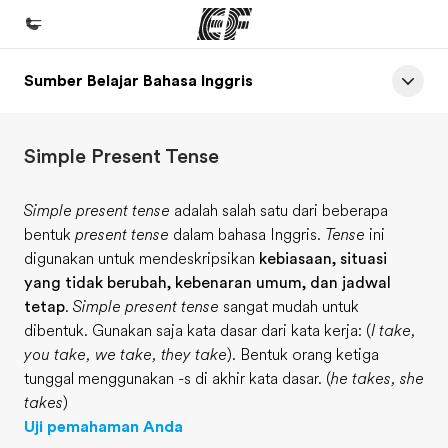
Sumber Belajar Bahasa Inggris
Beranda
Selamat datang di EF
Simple Present Tense
Daftar program
Lihat semua program
Simple present tense
adalah salah satu dari beberapa
bentuk
present tense
dalam bahasa Inggris.
Tense
ini
Kantor dan sekolah
digunakan untuk mendeskripsikan
kebiasaan, situasi
Kantor terdekat
yang tidak berubah, kebenaran umum, dan jadwal
tetap
.
Simple present tense
sangat mudah untuk
Tentang kami
dibentuk. Gunakan saja kata dasar dari kata kerja: (
I take,
Cerita kami
you take, we take, they take
). Bentuk orang ketiga
tunggal menggunakan -s di akhir kata dasar. (
he takes, she
Karir
takes
)
Bergabung dengan tim kami
Uji pemahaman Anda