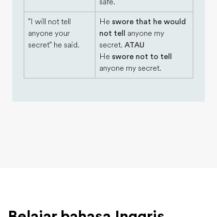
safe.
"I will not tell
He
swore that he would
anyone your
not tell
anyone my
secret" he said.
secret.
ATAU
He
swore not to tell
anyone my secret.
Belajar bahasa Inggris