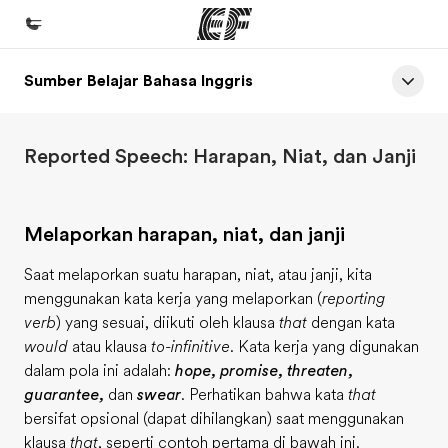
Sumber Belajar Bahasa Inggris
Beranda
Selamat datang di EF
Reported Speech: Harapan, Niat, dan Janji
Daftar program
Lihat semua program
Melaporkan harapan, niat, dan janji
Kantor dan sekolah
Kantor terdekat
Saat melaporkan suatu harapan, niat, atau janji, kita
menggunakan kata kerja yang melaporkan (
reporting
Tentang kami
verb
) yang sesuai, diikuti oleh klausa
that
dengan kata
Cerita kami
would
atau klausa
to-infinitive
. Kata kerja yang digunakan
dalam pola ini adalah:
hope, promise, threaten,
Karir
guarantee,
dan
swear
. Perhatikan bahwa kata
that
Bergabung dengan tim kami
bersifat opsional (dapat dihilangkan) saat menggunakan
klausa
that
, seperti contoh pertama di bawah ini.