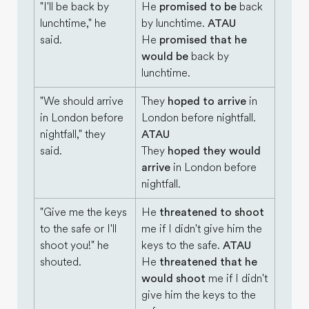
"I'll be back by
He
promised to be
back
lunchtime," he
by lunchtime.
ATAU
said.
He
promised that he
would be
back by
lunchtime.
"We should arrive
They
hoped to arrive
in
in London before
London before nightfall.
nightfall," they
ATAU
said.
They
hoped they would
arrive
in London before
nightfall.
"Give me the keys
He
threatened to shoot
to the safe or I'll
me if I didn't give him the
shoot you!" he
keys to the safe.
ATAU
shouted.
He
threatened that he
would shoot
me if I didn't
give him the keys to the