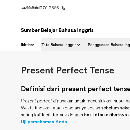
+62 811 1370 3626
Menu
Sumber Belajar Bahasa Inggris
Beranda
Daftar p
Ikhtisar
Tata Bahasa Inggris
Penggunaan Bahasa Ing
Selamat datang di EF
Lihat semua
Present Perfect Tense
Definisi dari present perfect tens
Present perfect
digunakan untuk menunjukkan hubungan 
Waktu tindakan atau kejadiannya adalah
sebelum sekar
sering kali lebih tertarik dengan
hasil atau akibatnya
d
Uji pemahaman Anda