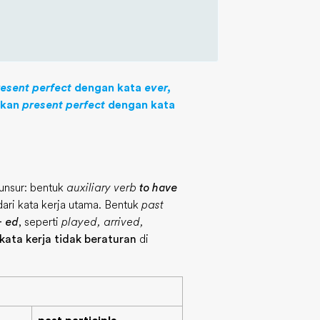
esent perfect
dengan kata
ever,
akan
present perfect
dengan kata
 unsur: bentuk
auxiliary verb
to have
ari kata kerja utama. Bentuk
past
+
ed
, seperti
played, arrived,
 kata kerja tidak beraturan
di