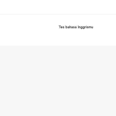
Tes bahasa Inggrismu
ang kami
Karir
ita kami
Bergabung dengan tim kami