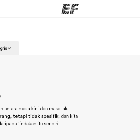
rogram
Kantor dan sekolah
Tent
gris
 program
Kantor terdekat
Cer
e
antara masa kini dan masa lalu.
ang, tetapi tidak spesifik
, dan kita
aripada tindakan itu sendiri.