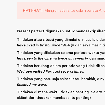
HATI-HATI!
Mungkin ada
tense
dalam bahasa Anda
Present perfect digunakan untuk mendeskripsikan
Tindakan atau situasi yang dimulai di masa lalu dan
have lived
in Bristol since 1984
(= dan saya masih ti
Tindakan yang dilakukan selama periode waktu yan
has been
to the cinema twice this week
(= dan ming
Tindakan berulang dalam periode yang tidak ditent
We
have visited
Portugal several times.
Tindakan yang baru saja selesai atau berakhir, di
finished
my work.
Tindakan di mana waktu tidaklah penting.
He
has 
akibat dari tindakan membaca itu penting)