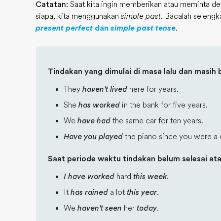
Catatan:
Saat kita ingin memberikan atau meminta de
siapa, kita menggunakan
simple past
. Bacalah seleng
present perfect
dan
simple past tense
.
Tindakan yang dimulai di masa lalu dan masih b
They
haven't lived
here for years.
She
has worked
in the bank for five years.
We
have had
the same car for ten years.
Have you played
the piano since you were a 
Saat periode waktu tindakan belum selesai ata
I have worked
hard
this week
.
It
has rained
a lot
this year
.
We
haven't seen
her
today
.