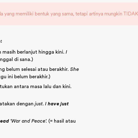
 yang memiliki bentuk yang sama, tetapi artinya mungkin TIDA
:
 masih berlanjut hingga kini.
I
nggal di sana.)
g belum selesai atau berakhir.
She
gu ini belum berakhir.)
ukan antara masa lalu dan kini.
nyatakan dengan
just
.
I
have just
read
'War and Peace'.
(= hasil atau