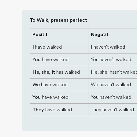
To Walk, present perfect
Positif
Negatif
I
have walked
I haven't walked
You
have walked
You haven't walked.
He, she, it
has walked
He, she, hasn't walke
We
have walked
We haven't walked
You
have walked
You haven't walked
They
have walked
They haven't walked