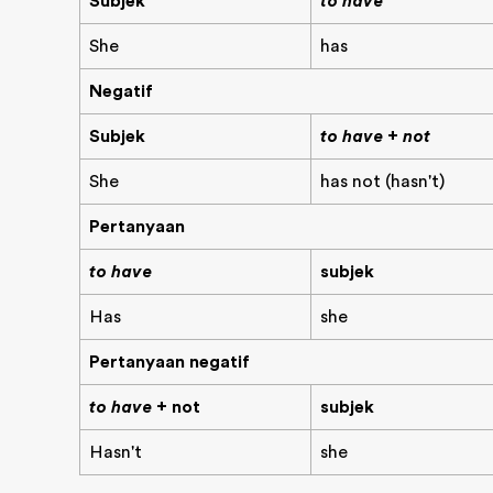
Subjek
to have
She
has
Negatif
Subjek
to have + not
She
has not (hasn't)
Pertanyaan
to have
subjek
Has
she
Pertanyaan negatif
to have
+ not
subjek
Hasn't
she