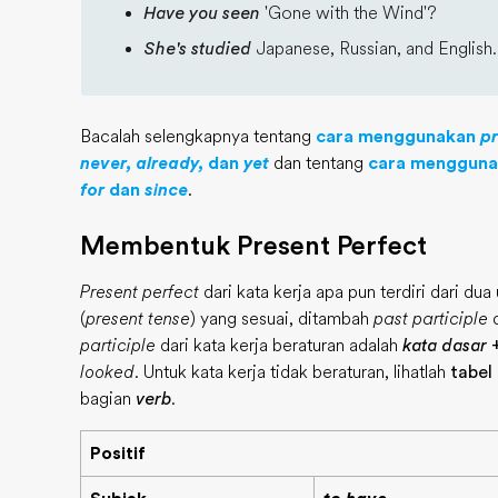
Have you seen
'Gone with the Wind'?
She's studied
Japanese, Russian, and English.
Bacalah selengkapnya tentang
cara menggunakan
pr
never, already,
dan
yet
dan tentang
cara menggun
for
dan
since
.
Membentuk Present Perfect
Present perfect
dari kata kerja apa pun terdiri dari dua
(
present tense
) yang sesuai, ditambah
past participle
d
participle
dari kata kerja beraturan adalah
kata dasar
looked
. Untuk kata kerja tidak beraturan, lihatlah
tabel
bagian
verb
.
Positif