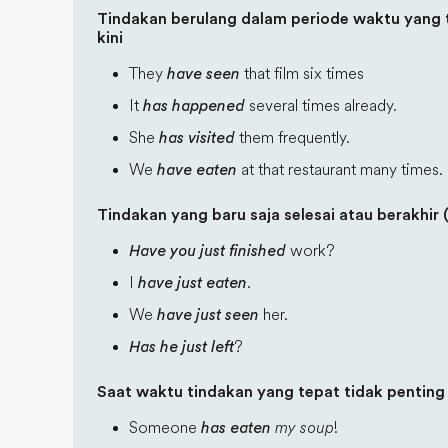
Tindakan berulang dalam periode waktu yang t
kini
They
have seen
that film six times
It
has happened
several times already.
She
has visited
them frequently.
We
have eaten
at that restaurant many times.
Tindakan yang baru saja selesai atau berakhir 
Have you just finished
work?
I
have just eaten
.
We
have just seen
her.
Has he just left
?
Saat waktu tindakan yang tepat tidak penting 
Someone
has eaten
my soup
!