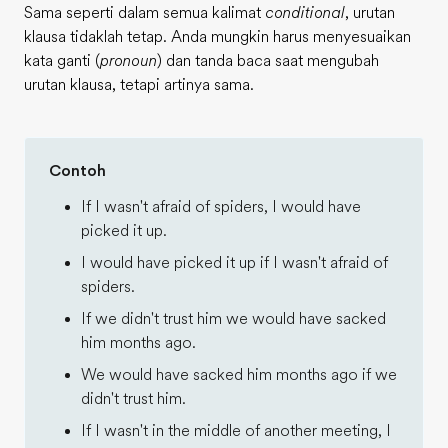
Sama seperti dalam semua kalimat
conditional
, urutan
klausa tidaklah tetap. Anda mungkin harus menyesuaikan
kata ganti (
pronoun
) dan tanda baca saat mengubah
urutan klausa, tetapi artinya sama.
Contoh
If I wasn't afraid of spiders, I would have
picked it up.
I would have picked it up if I wasn't afraid of
spiders.
If we didn't trust him we would have sacked
him months ago.
We would have sacked him months ago if we
didn't trust him.
If I wasn't in the middle of another meeting, I