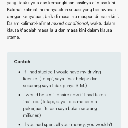
yang tidak nyata dan kemungkinan hasilnya di masa kini.
Kalimat-kalimat ini menyatakan situasi yang berlawanan
dengan kenyataan, baik di masa lalu maupun di masa kini.
Dalam kalimat-kalimat
mixed conditional
, waktu dalam
klausa
if
adalah
masa lalu
dan
masa kini
dalam klausa
utama.
Contoh
If I had studied I would have my driving
license. (Tetapi, saya tidak belajar dan
sekarang saya tidak punya SIM.)
I would be a millionaire now if I had taken
that job. (Tetapi, saya tidak menerima
pekerjaan itu dan saya bukan seorang
miliuner.)
If you had spent all your money, you wouldn't