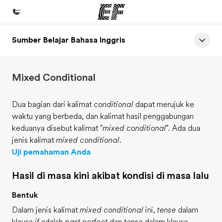
Sumber Belajar Bahasa Inggris
Beranda
Selamat datang di EF
Mixed Conditional
Daftar program
Lihat semua program
Dua bagian dari kalimat
conditional
dapat merujuk ke
waktu yang berbeda, dan kalimat hasil penggabungan
Kantor dan sekolah
keduanya disebut kalimat "
mixed conditional
". Ada dua
Kantor terdekat
jenis kalimat
mixed conditional
.
Uji pemahaman Anda
Tentang kami
Cerita kami
Hasil di masa kini akibat kondisi di masa lalu
Karir
Bentuk
Bergabung dengan tim kami
Dalam jenis kalimat
mixed conditional
ini,
tense
dalam