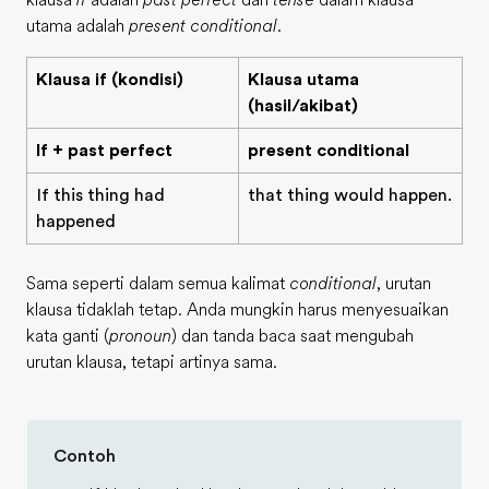
klausa
if
adalah
past perfect
dan
tense
dalam klausa
utama adalah
present conditional
.
Klausa if (kondisi)
Klausa utama
(hasil/akibat)
If + past perfect
present conditional
If this thing had
that thing would happen.
happened
Sama seperti dalam semua kalimat
conditional
, urutan
klausa tidaklah tetap. Anda mungkin harus menyesuaikan
kata ganti (
pronoun
) dan tanda baca saat mengubah
urutan klausa, tetapi artinya sama.
Contoh