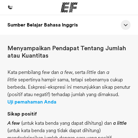
Sumber Belajar Bahasa Inggris
Beranda
Selamat datang di EF
Menyampaikan Pendapat Tentang Jumlah
Daftar program
atau Kuantitas
Lihat semua program
Kata pembilang
few
dan
a few
, serta
little
dan
a
Kantor dan sekolah
little
sepertinya hampir sama, tetapi sebenarnya cukup
Kantor terdekat
berbeda. Eskpresi-ekspresi ini menunjukkan sikap penutur
(positif atau negatif) terhadap jumlah yang dimaksud.
Tentang kami
Uji pemahaman Anda
Cerita kami
Sikap positif
Karir
A few
(untuk kata benda yang dapat dihitung) dan
a little
Bergabung dengan tim kami
(untuk kata benda yang tidak dapat dihitung)