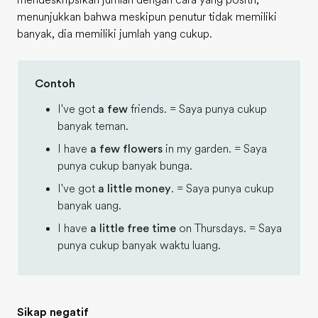
mendeskripsikan jumlah dengan cara yang positif,
menunjukkan bahwa meskipun penutur tidak memiliki
banyak, dia memiliki jumlah yang cukup.
Contoh
I've got
a few
friends. = Saya punya cukup
banyak teman.
I have
a few flowers
in my garden. = Saya
punya cukup banyak bunga.
I've got
a little money
. = Saya punya cukup
banyak uang.
I have
a little free time
on Thursdays. = Saya
punya cukup banyak waktu luang.
Sikap negatif