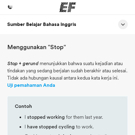
Sumber Belajar Bahasa Inggris
Beranda
Selamat datang di EF
Menggunakan "Stop"
Daftar program
Lihat semua program
Stop
+
gerund
menunjukkan bahwa suatu kejadian atau
tindakan yang sedang berjalan sudah berakhir atau selesai.
Kantor dan sekolah
Tidak ada hubungan kausal antara kedua kata kerja ini.
Kantor terdekat
Uji pemahaman Anda
Tentang kami
Cerita kami
Contoh
Karir
I
stopped working
for them last year.
Bergabung dengan tim kami
I
have stopped cycling
to work.