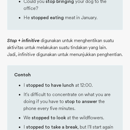
Could you
stop bringing
your dog to the
office?
He
stopped eating
meat in January.
Stop
+
infinitive
digunakan untuk menghentikan suatu
aktivitas untuk melakukan suatu tindakan yang lain.
Jadi,
infinitive
digunakan untuk menunjukkan penghentian.
Contoh
I
stopped to have lunch
at 12:00.
It's difficult to concentrate on what you are
doing if you have to
stop to answer
the
phone every five minutes.
We
stopped to look
at the wildflowers.
I
stopped to take a break
, but I'll start again