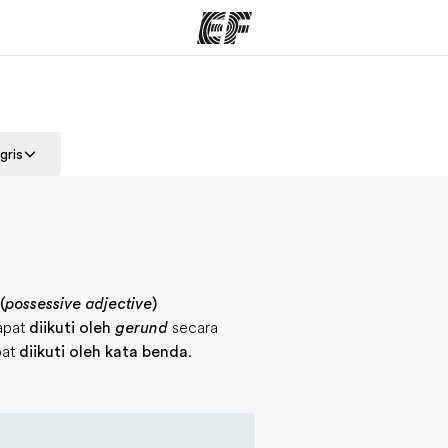
rogram
Kantor dan sekolah
Tent
gris
 program
Kantor terdekat
Cer
(
possessive adjective
)
apat
diikuti oleh
gerund
secara
pat
diikuti oleh kata benda
.