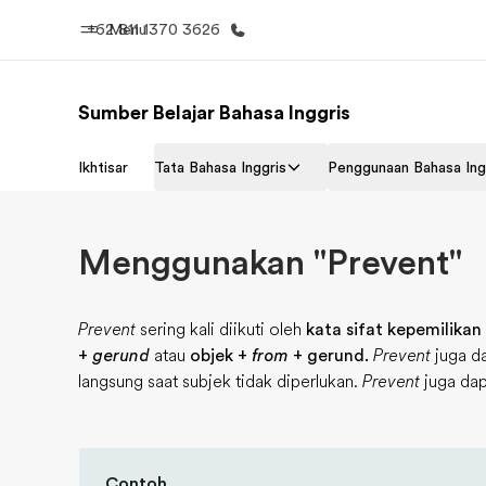
+62 811 1370 3626
Menu
Sumber Belajar Bahasa Inggris
Beranda
Daftar p
Ikhtisar
Tata Bahasa Inggris
Penggunaan Bahasa Ing
Selamat datang di EF
Lihat semua
Menggunakan "Prevent"
Prevent
sering kali diikuti oleh
kata sifat kepemilikan 
+
gerund
atau
objek +
from
+ gerund.
Prevent
juga d
langsung saat subjek tidak diperlukan.
Prevent
juga da
Contoh