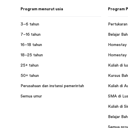
Program menurut usia
Program P
3–6 tahun
Pertukaran 
7–16 tahun
Belajar Bah
16–18 tahun
Homestay d
18–25 tahun
Homestay d
25+ tahun
Kuliah di lu
50+ tahun
Kursus Baha
Perusahaan dan instansi pemerintah
Kuliah di A
Semua umur
SMA di Lua
Kuliah di S
Belajar Bah
Semua pro