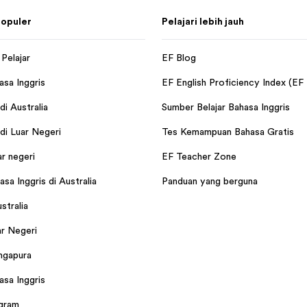
opuler
Pelajari lebih jauh
Pelajar
EF Blog
asa Inggris
EF English Proficiency Index (EF
i Australia
Sumber Belajar Bahasa Inggris
i Luar Negeri
Tes Kemampuan Bahasa Gratis
ar negeri
EF Teacher Zone
sa Inggris di Australia
Panduan yang berguna
ustralia
r Negeri
ingapura
asa Inggris
gram