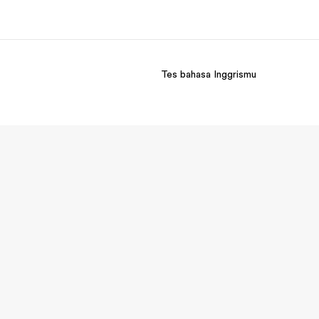
Tes bahasa Inggrismu
ang kami
Karir
ita kami
Bergabung dengan tim kami