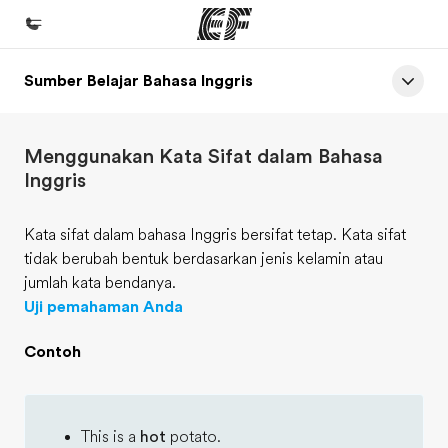
Sumber Belajar Bahasa Inggris
Beranda
Selamat datang di EF
Menggunakan Kata Sifat dalam Bahasa
Daftar program
Inggris
Lihat semua program
Kata sifat dalam bahasa Inggris bersifat tetap. Kata sifat
Kantor dan sekolah
tidak berubah bentuk berdasarkan jenis kelamin atau
Kantor terdekat
jumlah kata bendanya.
Uji pemahaman Anda
Tentang kami
Cerita kami
Contoh
Karir
Bergabung dengan tim kami
This is a
hot
potato.