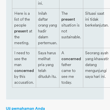
ini.
Here is a
Inilah
The
Situasi saat
list of the
daftar
present
ini tidak
people
orang yang
situation is
berkelanjutan.
present
at
hadir
not
the
dalam
sustainable.
meeting.
pertemuan.
I need to
Saya harus
A
Seorang ayah
see the
melihat
concerned
yang khawatir
man
pria yang
father
datang
concerned
telah
came to
mengunjungi
by this
dituduh itu.
see me
saya hari ini.
accusation.
today.
Uji pemahaman Anda