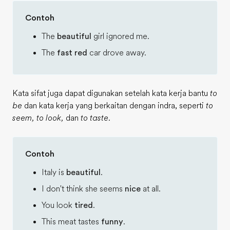
Contoh
The
beautiful
girl ignored me.
The
fast red
car drove away.
Kata sifat juga dapat digunakan setelah kata kerja bantu
to
be
dan kata kerja yang berkaitan dengan indra, seperti
to
seem
,
to look
,
dan
to taste
.
Contoh
Italy is
beautiful
.
I don't think she seems
nice
at all.
You look
tired
.
This meat tastes
funny
.