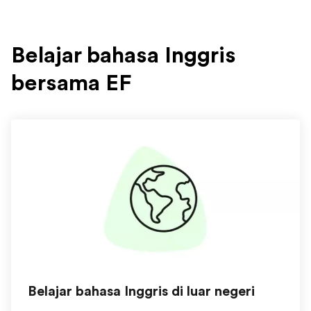
Belajar bahasa Inggris
bersama EF
Belajar bahasa Inggris di luar negeri