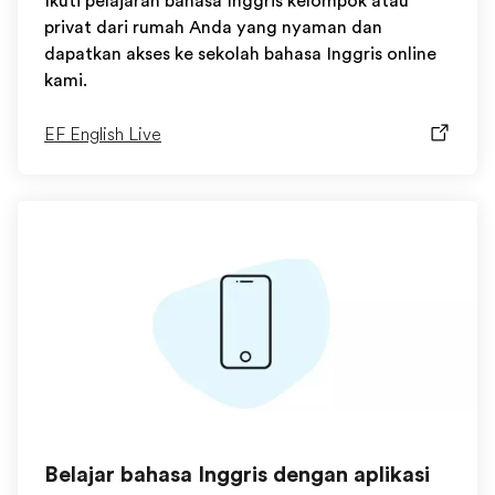
Ikuti pelajaran bahasa Inggris kelompok atau
privat dari rumah Anda yang nyaman dan
dapatkan akses ke sekolah bahasa Inggris online
kami.
EF English Live
Belajar bahasa Inggris dengan aplikasi