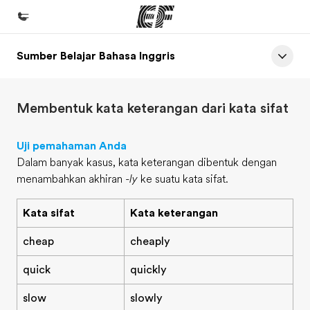
Sumber Belajar Bahasa Inggris
Beranda
Selamat datang di EF
Membentuk kata keterangan dari kata sifat
Daftar program
Lihat semua program
Uji pemahaman Anda
Dalam banyak kasus, kata keterangan dibentuk dengan
Kantor dan sekolah
menambahkan akhiran
-ly
ke suatu kata sifat.
Kantor terdekat
Kata sifat
Kata keterangan
Tentang kami
Cerita kami
cheap
cheaply
Karir
quick
quickly
Bergabung dengan tim kami
slow
slowly