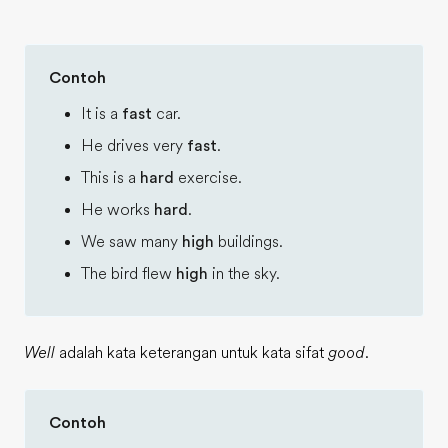
Contoh
It is a
fast
car.
He drives very
fast
.
This is a
hard
exercise.
He works
hard
.
We saw many
high
buildings.
The bird flew
high
in the sky.
Well
adalah kata keterangan untuk kata sifat
good
.
Contoh