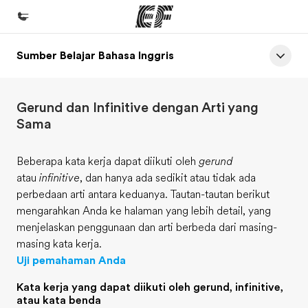
Sumber Belajar Bahasa Inggris
Beranda
Selamat datang di EF
Gerund dan Infinitive dengan Arti yang
Daftar program
Sama
Lihat semua program
Beberapa kata kerja dapat diikuti oleh
gerund
Kantor dan sekolah
atau
infinitive
, dan hanya ada sedikit atau tidak ada
Kantor terdekat
perbedaan arti antara keduanya. Tautan-tautan berikut
mengarahkan Anda ke halaman yang lebih detail, yang
Tentang kami
menjelaskan penggunaan dan arti berbeda dari masing-
Cerita kami
masing kata kerja.
Uji pemahaman Anda
Karir
Kata kerja yang dapat diikuti oleh gerund, infinitive,
Bergabung dengan tim kami
atau kata benda