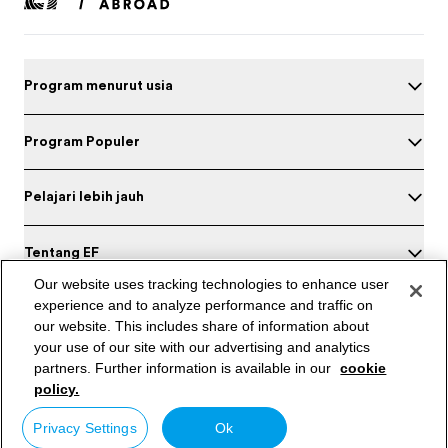
Program menurut usia
Program Populer
Pelajari lebih jauh
Tentang EF
Our website uses tracking technologies to enhance user
experience and to analyze performance and traffic on
Kantor di Indonesia
our website. This includes share of information about
your use of our site with our advertising and analytics
Tes bahasa Inggrismu
partners. Further information is available in our
cookie
policy.
Indonesia / Bahasa Indonesia
© Signum International AG 2026. Hak cipta dilindungi Undang-
North America
/
Canada / English
Privacy Settings
Ok
undang.
North America
/
Canada / Français
Kebijakan privasi
Syarat dan Ketentuan Program
Kebijakan Cookie