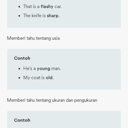
That is a
flashy
car.
The knife is
sharp
.
Memberi tahu tentang usia
Contoh
He's a
young
man.
My coat is
old
.
Memberi tahu tentang ukuran dan pengukuran
Contoh