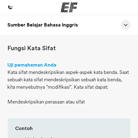
Sumber Belajar Bahasa Inggris
Beranda
Selamat datang di EF
Fungsi Kata Sifat
Daftar program
Lihat semua program
Uji pemahaman Anda
Kata sifat mendeskripsikan aspek-aspek kata benda. Saat
Kantor dan sekolah
sebuah kata sifat mendeskripsikan sebuah kata benda,
Kantor terdekat
kita menyebutnya "modifikasi". Kata sifat dapat:
Tentang kami
Mendeskripsikan perasaan atau sifat
Cerita kami
Karir
Contoh
Bergabung dengan tim kami