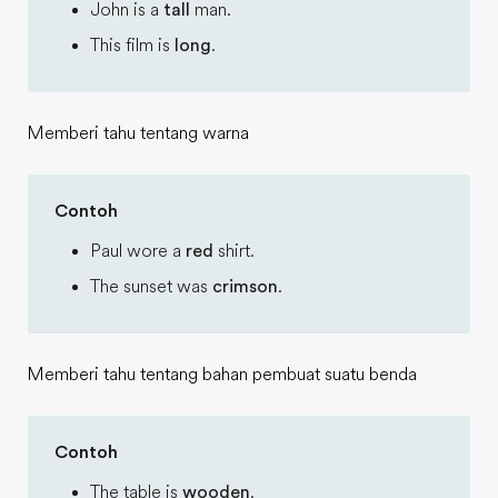
John is a
tall
man.
This film is
long
.
Memberi tahu tentang warna
Contoh
Paul wore a
red
shirt.
The sunset was
crimson
.
Memberi tahu tentang bahan pembuat suatu benda
Contoh
The table is
wooden
.