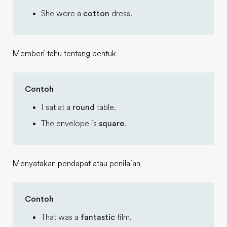
She wore a
cotton
dress.
Memberi tahu tentang bentuk
Contoh
I sat at a
round
table.
The envelope is
square
.
Menyatakan pendapat atau penilaian
Contoh
That was a
fantastic
film.