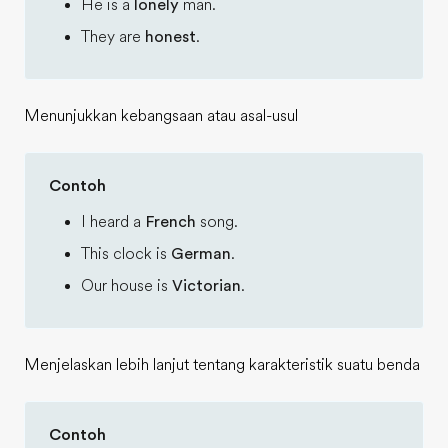
He is a
lonely
man.
They are
honest
.
Menunjukkan kebangsaan atau asal-usul
Contoh
I heard a
French
song.
This clock is
German
.
Our house is
Victorian
.
Menjelaskan lebih lanjut tentang karakteristik suatu benda
Contoh