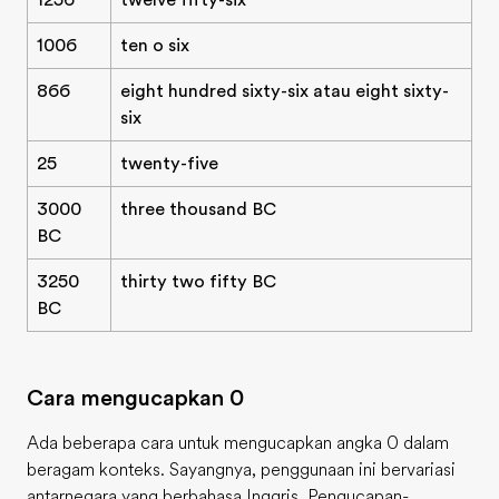
1256
twelve fifty-six
1006
ten o six
866
eight hundred sixty-six atau eight sixty-
six
25
twenty-five
3000
three thousand BC
BC
3250
thirty two fifty BC
BC
Cara mengucapkan 0
Ada beberapa cara untuk mengucapkan angka 0 dalam
beragam konteks. Sayangnya, penggunaan ini bervariasi
antarnegara yang berbahasa Inggris. Pengucapan-