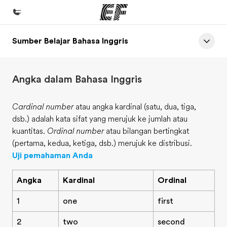
Sumber Belajar Bahasa Inggris
Beranda
Selamat datang di EF
Angka dalam Bahasa Inggris
Daftar program
Lihat semua program
Cardinal number
atau angka kardinal (satu, dua, tiga,
dsb.) adalah kata sifat yang merujuk ke jumlah atau
Kantor dan sekolah
kuantitas.
Ordinal number
atau bilangan bertingkat
Kantor terdekat
(pertama, kedua, ketiga, dsb.) merujuk ke distribusi.
Uji pemahaman Anda
Tentang kami
Cerita kami
Angka
Kardinal
Ordinal
Karir
1
one
first
Bergabung dengan tim kami
2
two
second