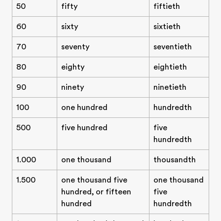
50
fifty
fiftieth
60
sixty
sixtieth
70
seventy
seventieth
80
eighty
eightieth
90
ninety
ninetieth
100
one hundred
hundredth
500
five hundred
five
hundredth
1.000
one thousand
thousandth
1.500
one thousand five
one thousand
hundred, or fifteen
five
hundred
hundredth