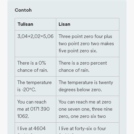
Contoh
Tulisan
Lisan
3,04+2,02=5,06
Three point zero four plus
two point zero two makes
five point zero six.
There is a 0%
There is a zero percent
chance of rain.
chance of rain.
The temperature
The temperature is twenty
is -20⁰C.
degrees below zero.
You can reach
You can reach me at zero
me at 0171 390
one seven one, three nine
1062.
zero, one zero six two
I live at 4604
I live at forty-six o four