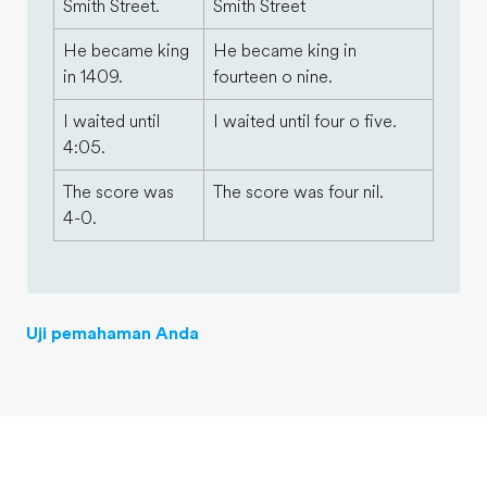
Smith Street.
Smith Street
He became king
He became king in
in 1409.
fourteen o nine.
I waited until
I waited until four o five.
4:05.
The score was
The score was four nil.
4-0.
Uji pemahaman Anda