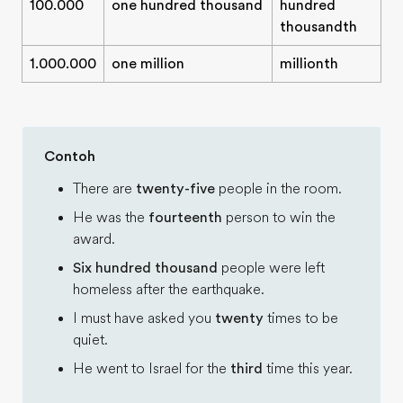
100.000
one hundred thousand
hundred
thousandth
1.000.000
one million
millionth
Contoh
There are
twenty-five
people in the room.
He was the
fourteenth
person to win the
award.
Six hundred thousand
people were left
homeless after the earthquake.
I must have asked you
twenty
times to be
quiet.
He went to Israel for the
third
time this year.