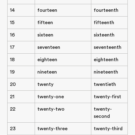
14
fourteen
fourteenth
15
fifteen
fifteenth
16
sixteen
sixteenth
17
seventeen
seventeenth
18
eighteen
eighteenth
19
nineteen
nineteenth
20
twenty
twentieth
21
twenty-one
twenty-first
22
twenty-two
twenty-
second
23
twenty-three
twenty-third