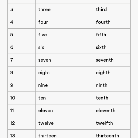
3
three
third
4
four
fourth
5
five
fifth
6
six
sixth
7
seven
seventh
8
eight
eighth
9
nine
ninth
10
ten
tenth
11
eleven
eleventh
12
twelve
twelfth
13
thirteen
thirteenth