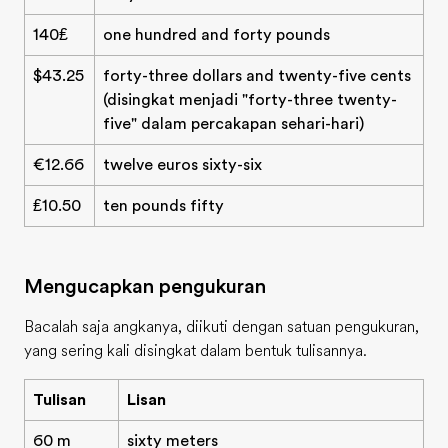
140₤
one hundred and forty pounds
$43.25
forty-three dollars and twenty-five cents
(disingkat menjadi "forty-three twenty-
five" dalam percakapan sehari-hari)
€12.66
twelve euros sixty-six
₤10.50
ten pounds fifty
Mengucapkan pengukuran
Bacalah saja angkanya, diikuti dengan satuan pengukuran,
yang sering kali disingkat dalam bentuk tulisannya.
Tulisan
Lisan
60 m
sixty meters