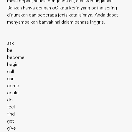
masa depan, situasi pengandaian, atau kemungkinan.
Bahkan hanya dengan 50 kata kerja yang paling sering
digunakan dan beberapa jenis kata lainnya, Anda dapat
menyampaikan banyak hal dalam bahasa Inggris.
ask
be
become
begin
call
can
come
could
do
feel
find
get
give