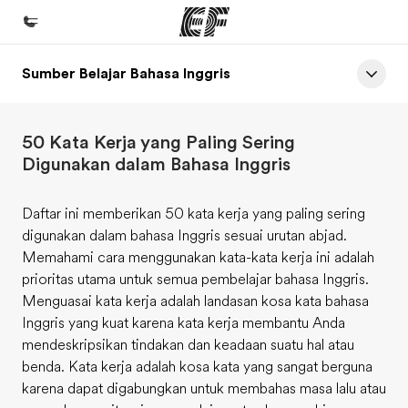
Sumber Belajar Bahasa Inggris
Beranda
Selamat datang di EF
50 Kata Kerja yang Paling Sering
Daftar program
Digunakan dalam Bahasa Inggris
Lihat semua program
Daftar ini memberikan 50 kata kerja yang paling sering
Kantor dan sekolah
digunakan dalam bahasa Inggris sesuai urutan abjad.
Kantor terdekat
Memahami cara menggunakan kata-kata kerja ini adalah
prioritas utama untuk semua pembelajar bahasa Inggris.
Tentang kami
Menguasai kata kerja adalah landasan kosa kata bahasa
Cerita kami
Inggris yang kuat karena kata kerja membantu Anda
mendeskripsikan tindakan dan keadaan suatu hal atau
Karir
benda. Kata kerja adalah kosa kata yang sangat berguna
Bergabung dengan tim kami
karena dapat digabungkan untuk membahas masa lalu atau