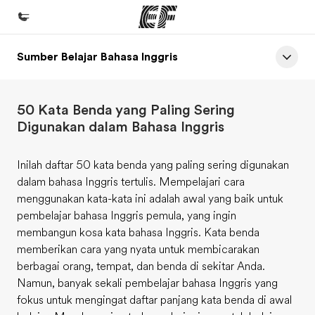
Sumber Belajar Bahasa Inggris
Beranda
Selamat datang di EF
50 Kata Benda yang Paling Sering
Daftar program
Digunakan dalam Bahasa Inggris
Lihat semua program
Inilah daftar 50 kata benda yang paling sering digunakan
Kantor dan sekolah
dalam bahasa Inggris tertulis. Mempelajari cara
Kantor terdekat
menggunakan kata-kata ini adalah awal yang baik untuk
pembelajar bahasa Inggris pemula, yang ingin
Tentang kami
membangun kosa kata bahasa Inggris. Kata benda
Cerita kami
memberikan cara yang nyata untuk membicarakan
berbagai orang, tempat, dan benda di sekitar Anda.
Karir
Namun, banyak sekali pembelajar bahasa Inggris yang
Bergabung dengan tim kami
fokus untuk mengingat daftar panjang kata benda di awal