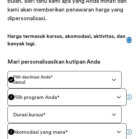
bulan. Beri tahu kami apa yang Anda minati dan
kami akan memberikan penawaran harga yang
dipersonalisasi.
Harga termasuk kursus, akomodasi, aktivitas, dan
banyak lagi.
Mari personalisasikan kutipan Anda
Pilih destinasi Anda
*
Seoul
Pilih program Anda
*
mor
Durasi kursus
*
Akomodasi yang mana
*
mor