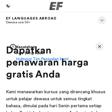
EF LANGUAGES ABROAD
Beranda
Dewasa usia 50+
Selamat datang di EF
Daftar program
Dapatkan
Kesalahan
Lihat semua program
Ada yang salah
penawaran harga
Hubungi Tim Penjualan kami
Kantor dan sekolah
Kantor terdekat
gratis Anda
Tentang kami
Cerita kami
Kami menawarkan kursus yang dirancang khusus
Karir
untuk pelajar dewasa untuk semua tingkat
Bergabung dengan tim kami
bahasa, dimulai pada hari Senin pertama setiap