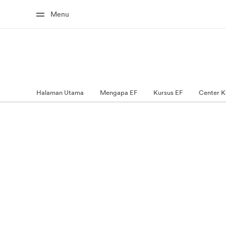
Menu
Halaman Utama
Mengapa EF
Kursus EF
Center K