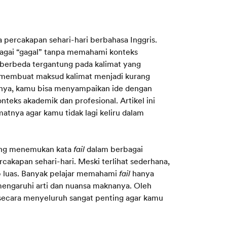
a percakapan sehari-hari berbahasa Inggris.
bagai “gagal” tanpa memahami konteks
 berbeda tergantung pada kalimat yang
t membuat maksud kalimat menjadi kurang
nya, kamu bisa menyampaikan ide dengan
nteks akademik dan profesional. Artikel ini
atnya agar kamu tidak lagi keliru dalam
ring menemukan kata
fail
dalam berbagai
rcakapan sehari-hari. Meski terlihat sederhana,
p luas. Banyak pelajar memahami
fail
hanya
mengaruhi arti dan nuansa maknanya. Oleh
secara menyeluruh sangat penting agar kamu