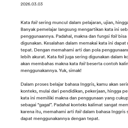
2026.03.03
Kata
fail
sering muncul dalam pelajaran, ujian, hingg
Banyak pemelajar langsung mengartikan kata ini se
penggunaannya. Padahal, makna dan fungsi
fail
bisa
digunakan. Kesalahan dalam memakai kata ini dapa
tepat. Dengan memahami arti dan pola penggunaan
lebih akurat. Kata
fail
juga sering digunakan dalam ko
akan membahas makna kata
fail
beserta contoh kalim
menggunakannya. Yuk, simak!
Dalam proses belajar bahasa Inggris, kamu akan se
konteks, mulai dari pendidikan, pekerjaan, hingga pe
kata ini memiliki makna dan penggunaan yang cuku
sebagai “gagal”. Padahal konteks kalimat sangat me
karena itu, memahami arti
fail
dalam bahasa Inggris 
dapat menggunakannya dengan tepat.