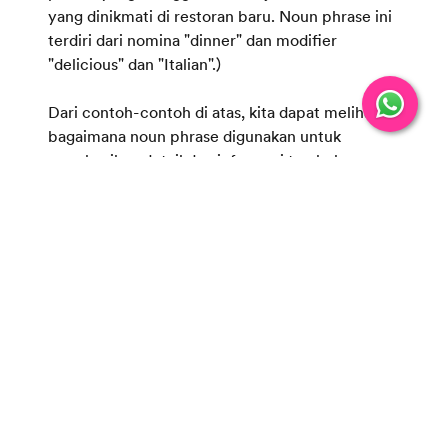
yang dinikmati di restoran baru. Noun phrase ini
terdiri dari nomina "dinner" dan modifier
"delicious" dan "Italian".)
Dari contoh-contoh di atas, kita dapat melihat
bagaimana noun phrase digunakan untuk
memberikan detail dan informasi tambahan
tentang objek atau subjek dalam kalimat.
Modifier dalam noun phrase membantu untuk
menjelaskan atau memperinci nomina, sehingga
memperkaya struktur dan makna kalimat secara
keseluruhan.
Memahami konsep
dasar bahasa Inggris
,
termasuk noun phrase, merupakan langkah
penting dalam menguasai bahasa ini dengan
baik. Untuk lebih mendalami pemahaman dasar
bahasa Inggris dan meningkatkan kemampuan