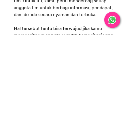
tim. Untuk itu, kamu perlu mendorong setiap
anggota tim untuk berbagi informasi, pendapat,
dan ide-ide secara nyaman dan terbuka.
Hal tersebut tentu bisa terwujud jika kamu
memberikan ruang atau wadah komunikasi yang
efektif. Contohnya seperti rapat tim rutin,
penggunaan alat komunikasi online, dan
pertemuan tatap muka jika memungkinkan.
Pastikan bahwa setiap anggota tim merasa
didengar dan dihargai. Tak hanya itu, berikan juga
feedback
yang konstruktif secara rutin dan
teratur.
Membangun kepercayaan
Kepercayaan adalah fondasi dari sebuah tim