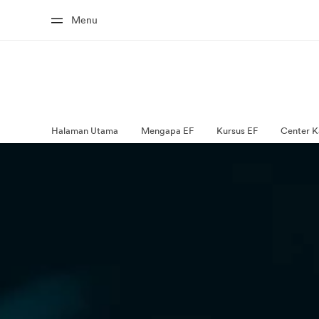
Menu
Halaman Utama
Mengapa EF
Kursus EF
Center K