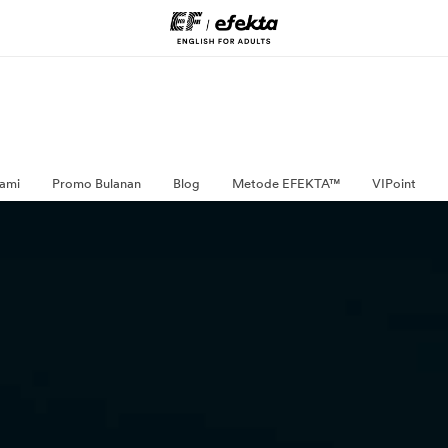
ami
Promo Bulanan
Blog
Metode EFEKTA™
VIPoint