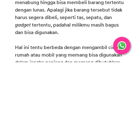
menabung hingga bisa membeli barang tertentu
dengan lunas. Apalagi jika barang tersebut tidak
harus segera dibeli, seperti tas, sepatu, dan
gadget
tertentu, padahal milikmu masih bagus
dan bisa digunakan.
Hal ini tentu berbeda dengan mengambil cicilan
rumah atau mobil yang memang bisa digunakan
dalam jangka panjang dan memang dibutuhkan.
Oleh karena itu, lebih baik pikirkan dengan
matang saat hendak menggunakan kartu kredit.
Jika yakin bisa bijak menggunakannya, barulah
gunakan kartu tersebut. Namun, jika tidak, lebih
baik tidak usah karena dapat membahayakan
kondisi keuanganmu.
Evaluasi setiap subscription