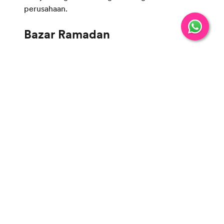
perusahaan.
Siapa sih yang tidak ingin membeli pakaian atau
barang-barang baru saat Lebaran? Bazar
Ramadan yang diselenggarakan perusahaan tidak
hanya akan bermanfaat untuk para karyawan
saja, tapi juga untuk masyarakat di sekitar
perusahaan, baik sebagai pembeli maupun
sebagai penjual. Bazar bisa menghadirkan
produk-produk berkualitas di satu tempat, baik
produk makanan dan minuman, pakaian,
aksesoris, dll. Perusahaan juga bisa mencari
penjual yang berasal dari sekitar lokasi
perusahaan, tentunya dengan tetap
memperhatikan kualitas produk yang dijual. Saat
bazar berlangsung, perusahaan juga bisa