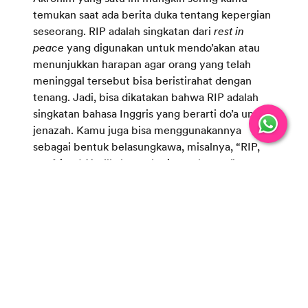
temukan saat ada berita duka tentang kepergian
seseorang. RIP adalah singkatan dari
rest in
peace
yang digunakan untuk mendo’akan atau
menunjukkan harapan agar orang yang telah
meninggal tersebut bisa beristirahat dengan
tenang. Jadi, bisa dikatakan bahwa RIP adalah
singkatan bahasa Inggris yang berarti do’a untuk
jenazah. Kamu juga bisa menggunakannya
sebagai bentuk belasungkawa, misalnya, “RIP,
my friend. You’ll always be in our hearts.”
Mungkin sebagian besar dari kamu tidak sadar
bahwa sebenarnya kata VIP itu adalah singkatan
dari
very important person
. Kata VIP sering
dikaitkan dengan ketenaran serta kemewahan.
Itu sebabnya, jika kamu sering menemukan kata