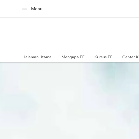
Menu
Halaman Utama
Mengapa EF
Kursus EF
Center K