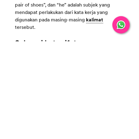
pair of shoes”, dan “he” adalah subjek yang
mendapat perlakukan dari kata kerja yang
digunakan pada masing-masing
kalimat
tersebut.
Past participle
tak selalu berfungsi sebagai kata
kerja, tetapi
juga bisa kamu gunakan sebagai
kata sifat. Berikut adalah contoh kalimat yang
menggunakan
past participle
sebagai kata sifat:
He bought a
used
car yesterday.
I am wearing a
washed
shirt today.
Pada kedua contoh kalimat tersebut, kata “used”
dan “washed” melekat pada kata benda “car”