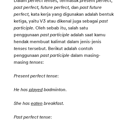
Dalam
perfect tenses,
termasuk
present perfect
,
past perfect, future perfect,
dan
past future
perfect,
kata kerja yang digunakan adalah bentuk
ketiga, yaitu V3 atau dikenal juga sebagai
past
participle
. Oleh sebab itu, salah satu
penggunaan
past participle
adalah saat kamu
hendak membuat kalimat dalam jenis-jenis
tenses
tersebut. Berikut adalah contoh
penggunaan
past participle
dalam masing-
masing
tenses
:
Present perfect tense
:
He has
played
badminton
.
She has
eaten
breakfast
.
Past perfect tense
: