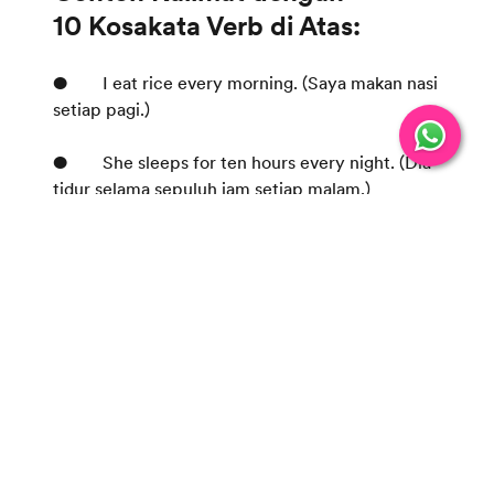
● I eat rice every morning. (Saya makan nasi
setiap pagi.)
● She sleeps for ten hours every night. (Dia
tidur selama sepuluh jam setiap malam.)
● They walk to school together. (Mereka
jalan ke sekolah bersama-sama.)
● We talk about our day during dinner. (Kita
berbicara tentang hari kita selama makan
malam.)
● He reads a book before going to bed. (Dia
membaca buku sebelum tidur.)