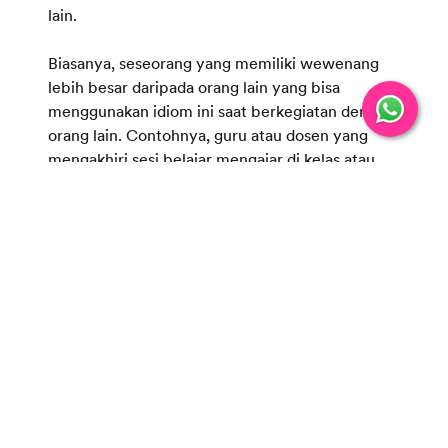
lain.
Biasanya, seseorang yang memiliki wewenang
lebih besar daripada orang lain yang bisa
menggunakan idiom ini saat berkegiatan dengan
orang lain. Contohnya, guru atau dosen yang
mengakhiri sesi belajar mengajar di kelas atau
atasan yang mengakhiri rapat dengan
bawahannya.
Contoh dari penggunaan idiom ini dalam kalimat
bahasa Inggris:
●
Let’s call it a day and continue tomorrow.
(Ayo kita akhiri sekarang dan lanjutkan besok.)