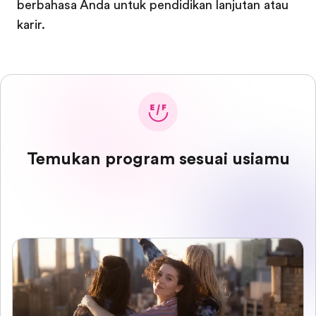
berbahasa Anda untuk pendidikan lanjutan atau
karir.
Temukan program sesuai usiamu