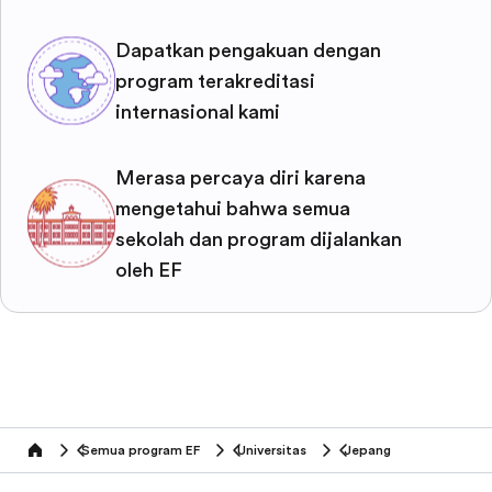
Dapatkan pengakuan dengan
program terakreditasi
internasional kami
Merasa percaya diri karena
mengetahui bahwa semua
sekolah dan program dijalankan
oleh EF
Semua program EF
Universitas
Jepang
home