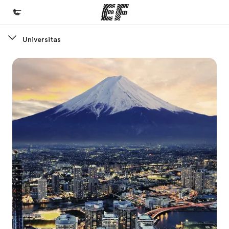
Universitas
Beranda
Selamat datang di EF
Daftar program
Lihat semua program
Kantor dan sekolah
Kantor terdekat
Tentang kami
Cerita kami
Karir
Bergabung dengan tim kami