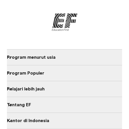
Program menurut usia
Program Populer
Pelajari lebih jauh
Tentang EF
Kantor di Indonesia