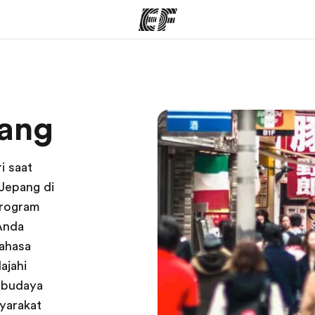
rogram
Kantor dan sekolah
Tent
ang
 program
Kantor terdekat
Cer
i saat
Jepang di
program
 Anda
bahasa
ajahi
 budaya
yarakat