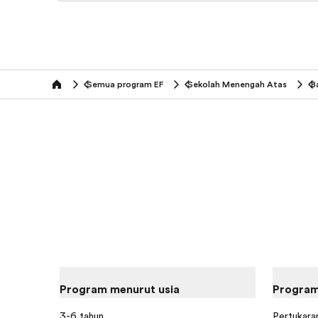
Semua program EF
Sekolah Menengah Atas
B
home
Program menurut usia
Program
3-6 tahun
Pertukaran