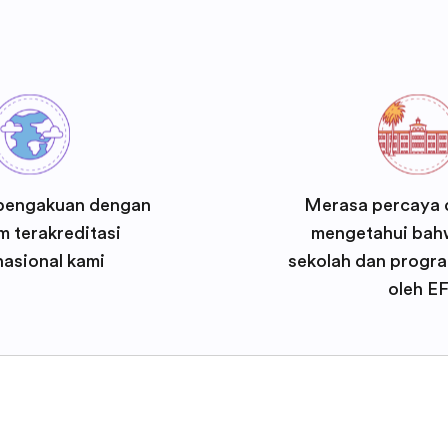
pengakuan dengan
Merasa percaya d
 terakreditasi
mengetahui bah
nasional kami
sekolah dan progra
oleh E