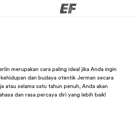
rogram
Kantor dan sekolah
Tent
 program
Kantor terdekat
Cer
in merupakan cara paling ideal jika Anda ingin
 kehidupan dan budaya otentik Jerman secara
ja atau selama satu tahun penuh, Anda akan
asa dan rasa percaya diri yang lebih baik!