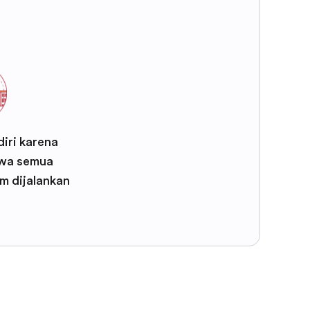
iri karena
wa semua
m dijalankan
F