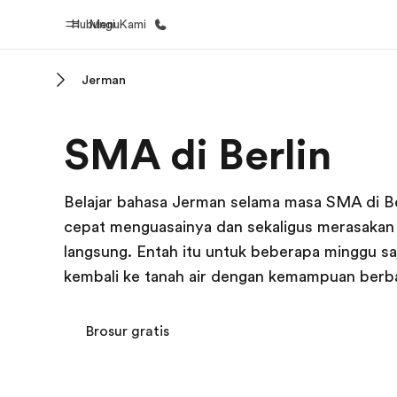
Hubungi Kami
Menu
Jerman
Beranda
Daftar p
SMA di Berlin
Selamat datang di EF
Lihat semua
Belajar bahasa Jerman selama masa SMA di Berl
cepat menguasainya dan sekaligus merasakan
langsung. Entah itu untuk beberapa minggu sa
kembali ke tanah air dengan kemampuan berbah
Brosur gratis