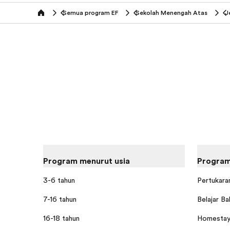
Semua program EF
Sekolah Menengah Atas
J
home
Program menurut usia
Program
3-6 tahun
Pertukaran
7-16 tahun
Belajar Ba
16-18 tahun
Homestay 