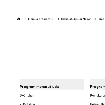
Semua program EF
Sekolah di Luar Negeri
Jep
home
Program menurut usia
Program
3-6 tahun
Pertukaran
7-16 tahun
Belajar Ba