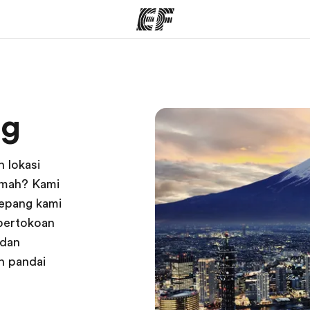
rogram
Kantor dan sekolah
Tent
ng
 program
Kantor terdekat
Cer
 lokasi
ramah? Kami
Jepang kami
 pertokoan
 dan
n pandai