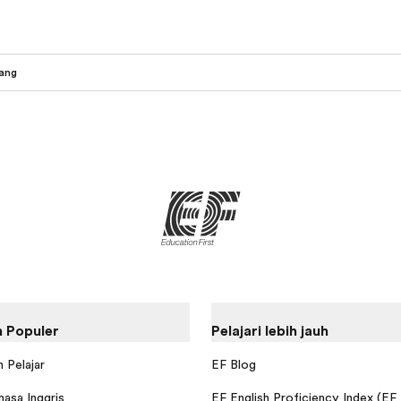
ang
 Populer
Pelajari lebih jauh
 Pelajar
EF Blog
hasa Inggris
EF English Proficiency Index (EF