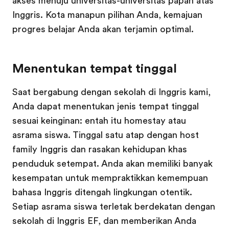
akses menuju universitas-universitas papan atas
Inggris. Kota manapun pilihan Anda, kemajuan
progres belajar Anda akan terjamin optimal.
Menentukan tempat tinggal
Saat bergabung dengan sekolah di Inggris kami,
Anda dapat menentukan jenis tempat tinggal
sesuai keinginan: entah itu homestay atau
asrama siswa. Tinggal satu atap dengan host
family Inggris dan rasakan kehidupan khas
penduduk setempat. Anda akan memiliki banyak
kesempatan untuk mempraktikkan kemempuan
bahasa Inggris ditengah lingkungan otentik.
Setiap asrama siswa terletak berdekatan dengan
sekolah di Inggris EF, dan memberikan Anda