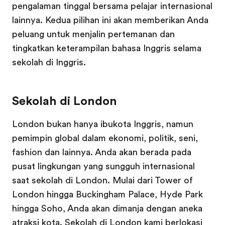
pengalaman tinggal bersama pelajar internasional
lainnya. Kedua pilihan ini akan memberikan Anda
peluang untuk menjalin pertemanan dan
tingkatkan keterampilan bahasa Inggris selama
sekolah di Inggris.
Sekolah di London
London bukan hanya ibukota Inggris, namun
pemimpin global dalam ekonomi, politik, seni,
fashion dan lainnya. Anda akan berada pada
pusat lingkungan yang sungguh internasional
saat sekolah di London. Mulai dari Tower of
London hingga Buckingham Palace, Hyde Park
hingga Soho, Anda akan dimanja dengan aneka
atraksi kota. Sekolah di London kami berlokasi