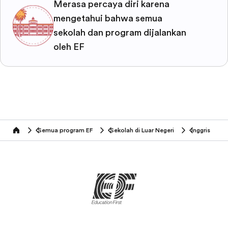
Merasa percaya diri karena
mengetahui bahwa semua
sekolah dan program dijalankan
oleh EF
Semua program EF
Sekolah di Luar Negeri
Inggris
home