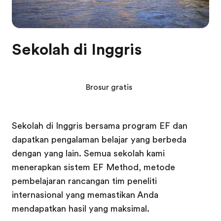
Sekolah di Inggris
Brosur gratis
Sekolah di Inggris bersama program EF dan
dapatkan pengalaman belajar yang berbeda
dengan yang lain. Semua sekolah kami
menerapkan sistem EF Method, metode
pembelajaran rancangan tim peneliti
internasional yang memastikan Anda
mendapatkan hasil yang maksimal.