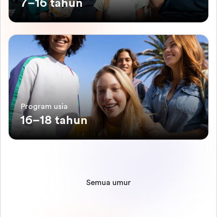
7–16 tahun
Program usia
16–18 tahun
Semua umur