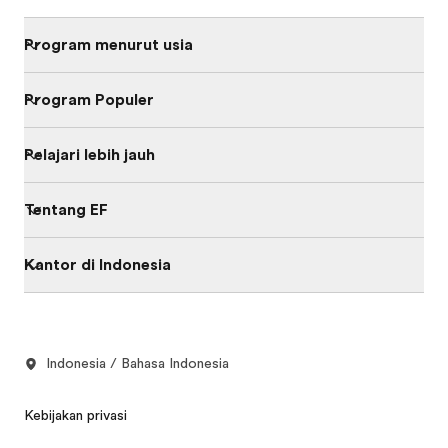
Program menurut usia
Program Populer
Pelajari lebih jauh
Tentang EF
Kantor di Indonesia
Indonesia / Bahasa Indonesia
Kebijakan privasi