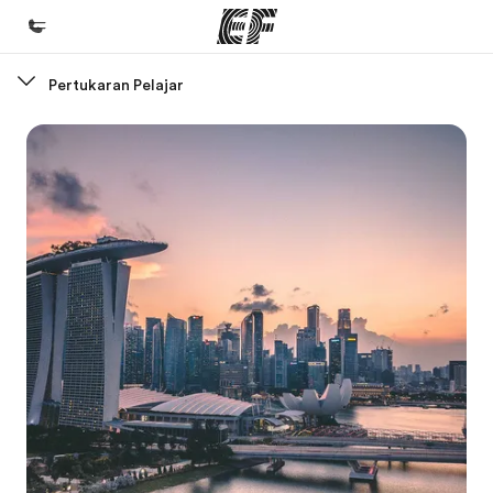
Pertukaran Pelajar
Beranda
Selamat datang di EF
Daftar program
Lihat semua program
Kantor dan sekolah
Kantor terdekat
Tentang kami
Cerita kami
Karir
Bergabung dengan tim kami