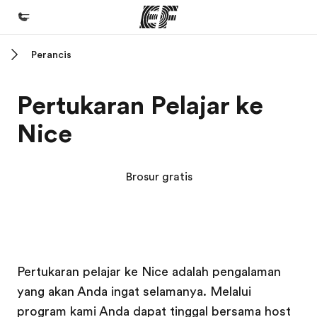
Perancis
Beranda
Selamat datang di EF
Pertukaran Pelajar ke
Daftar program
Nice
Lihat semua program
Kantor dan sekolah
Brosur gratis
Kantor terdekat
Tentang kami
Cerita kami
Kampus EF
Kampus EF
Karir
Pertukaran pelajar ke Nice adalah pengalaman
yang akan Anda ingat selamanya. Melalui
Bergabung dengan tim kami
program kami Anda dapat tinggal bersama host