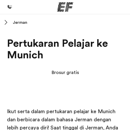
Jerman
Beranda
Selamat datang di EF
Pertukaran Pelajar ke
Daftar program
Munich
Lihat semua program
Kantor dan sekolah
Brosur gratis
Kantor terdekat
Tentang kami
Cerita kami
Kampus EF
Kampus EF
Karir
Ikut serta dalam pertukaran pelajar ke Munich
dan berbicara dalam bahasa Jerman dengan
Bergabung dengan tim kami
lebih percaya diri! Saat tinggal di Jerman, Anda