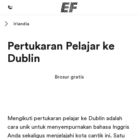
Irlandia
Beranda
Selamat datang di EF
Pertukaran Pelajar ke
Daftar program
Dublin
Lihat semua program
Kantor dan sekolah
Brosur gratis
Kantor terdekat
Tentang kami
Cerita kami
Kampus EF
Kampus EF
Karir
Mengikuti pertukaran pelajar ke Dublin adalah
cara unik untuk menyempurnakan bahasa Inggris
Bergabung dengan tim kami
Anda sekaligus menjelajahi kota cantik ini. Satu