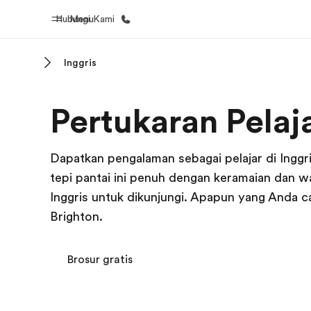
Hubungi Kami
Menu
Inggris
Beranda
Daftar p
Pertukaran Pelaj
Selamat datang di EF
Lihat semua
Dapatkan pengalaman sebagai pelajar di Inggri
tepi pantai ini penuh dengan keramaian dan w
Inggris untuk dikunjungi. Apapun yang Anda c
Brighton.
Brosur gratis