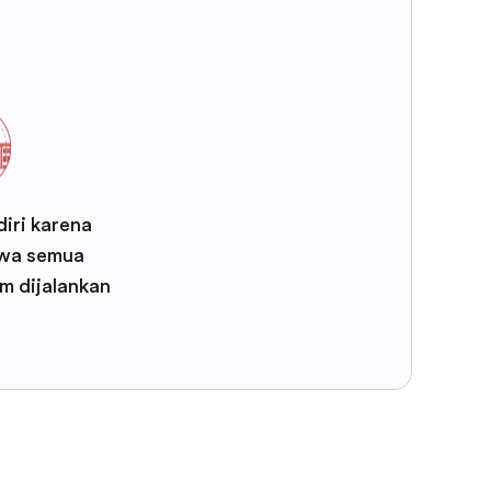
iri karena
wa semua
m dijalankan
F