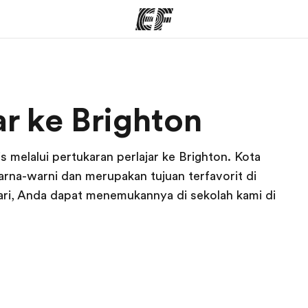
rogram
Kantor dan sekolah
Tent
ar ke Brighton
 program
Kantor terdekat
Cer
s melalui pertukaran perlajar ke Brighton. Kota
arna-warni dan merupakan tujuan terfavorit di
ari, Anda dapat menemukannya di sekolah kami di