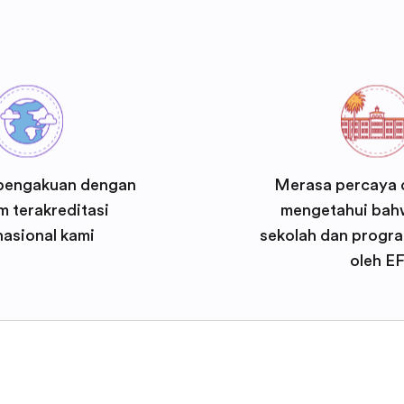
pengakuan dengan
Merasa percaya d
 terakreditasi
mengetahui bah
nasional kami
sekolah dan progra
oleh E