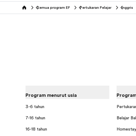
Semua program EF
Pertukaran Pelajar
Inggris
home
Program menurut usia
Program
3-6 tahun
Pertukaran
7-16 tahun
Belajar Ba
16-18 tahun
Homestay 