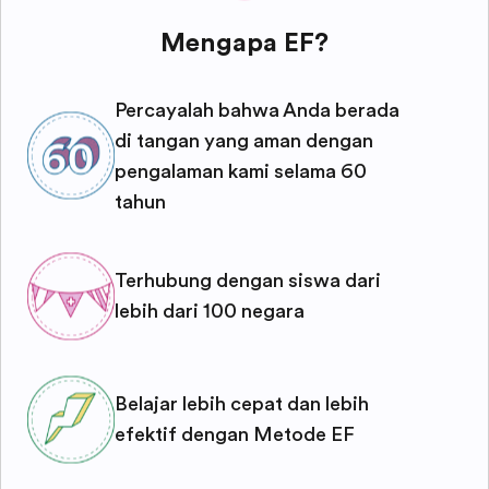
Mengapa EF?
Percayalah bahwa Anda berada
di tangan yang aman dengan
pengalaman kami selama 60
tahun
Terhubung dengan siswa dari
lebih dari 100 negara
Belajar lebih cepat dan lebih
efektif dengan Metode EF