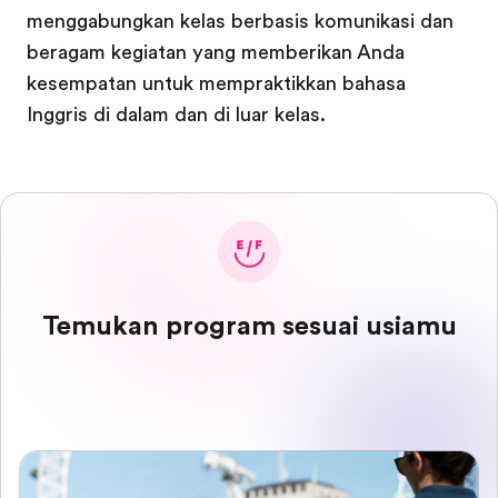
menggabungkan kelas berbasis komunikasi dan
beragam kegiatan yang memberikan Anda
kesempatan untuk mempraktikkan bahasa
Inggris di dalam dan di luar kelas.
Temukan program sesuai usiamu