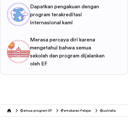
Dapatkan pengakuan dengan
program terakreditasi
internasional kami
Merasa percaya diri karena
mengetahui bahwa semua
sekolah dan program dijalankan
oleh EF
Semua program EF
Pertukaran Pelajar
Australia
home