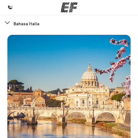
Bahasa Italia
Beranda
Selamat datang di EF
Daftar program
Lihat semua program
Kantor dan sekolah
Kantor terdekat
Tentang kami
Cerita kami
Karir
Bergabung dengan tim kami