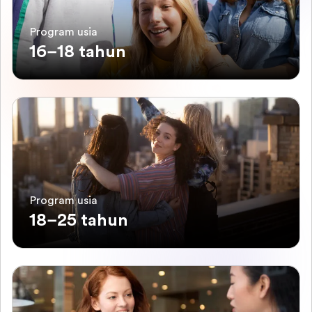
Program usia
16–18 tahun
Program usia
18–25 tahun