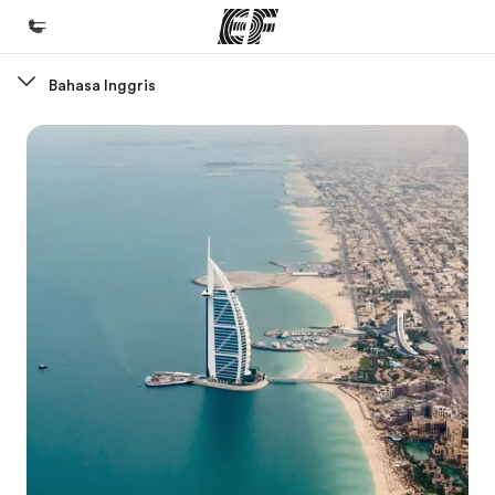
Bahasa Inggris
Beranda
Selamat datang di EF
Daftar program
Lihat semua program
Kantor dan sekolah
Kantor terdekat
Tentang kami
Cerita kami
Karir
Bergabung dengan tim kami