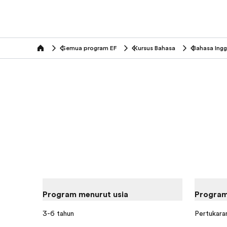
Semua program EF
Kursus Bahasa
Bahasa Ingg
home
Program menurut usia
Program
3-6 tahun
Pertukaran