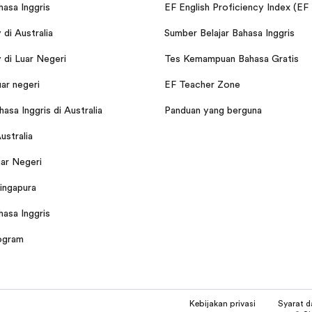
hasa Inggris
EF English Proficiency Index (EF
di Australia
Sumber Belajar Bahasa Inggris
di Luar Negeri
Tes Kemampuan Bahasa Gratis
uar negeri
EF Teacher Zone
asa Inggris di Australia
Panduan yang berguna
Australia
ar Negeri
Singapura
hasa Inggris
ogram
Kebijakan privasi
Syarat 