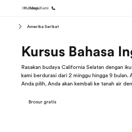
Hubungi Kami
Menu
Amerika Serikat
Beranda
Daftar p
Kursus Bahasa In
Selamat datang di EF
Lihat semua
Rasakan budaya California Selatan dengan iku
kami berdurasi dari 2 minggu hingga 9 bulan.
Anda pilih, Anda akan kembali ke tanah air d
Brosur gratis