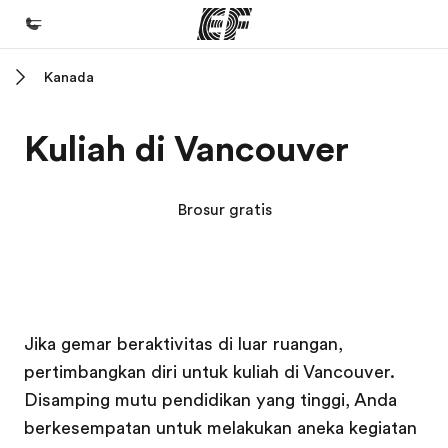
Kanada
Beranda
Selamat datang di EF
Kuliah di Vancouver
Daftar program
Lihat semua program
Brosur gratis
Kantor dan sekolah
Kantor terdekat
Tentang kami
Kampus EF
Kampus EF
Kampus EF
Kampus EF
Jika gemar beraktivitas di luar ruangan,
Cerita kami
pertimbangkan diri untuk kuliah di Vancouver.
Karir
Disamping mutu pendidikan yang tinggi, Anda
Bergabung dengan tim kami
berkesempatan untuk melakukan aneka kegiatan