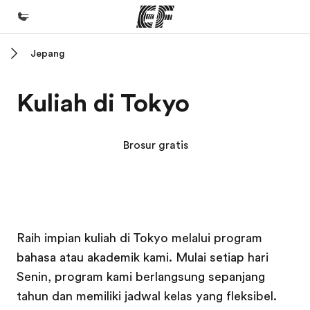
Jepang
Beranda
Selamat datang di EF
Kuliah di Tokyo
Daftar program
Lihat semua program
Brosur gratis
Kantor dan sekolah
Kantor terdekat
Tentang kami
Kampus EF
Kampus EF
Kampus EF
Kampus EF
Raih impian kuliah di Tokyo melalui program
Cerita kami
bahasa atau akademik kami. Mulai setiap hari
Karir
Senin, program kami berlangsung sepanjang
Bergabung dengan tim kami
tahun dan memiliki jadwal kelas yang fleksibel.