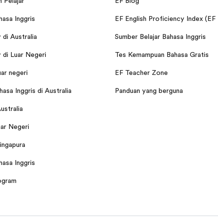
 Pelajar
EF Blog
hasa Inggris
EF English Proficiency Index (EF
di Australia
Sumber Belajar Bahasa Inggris
di Luar Negeri
Tes Kemampuan Bahasa Gratis
uar negeri
EF Teacher Zone
asa Inggris di Australia
Panduan yang berguna
Australia
ar Negeri
Singapura
hasa Inggris
ogram