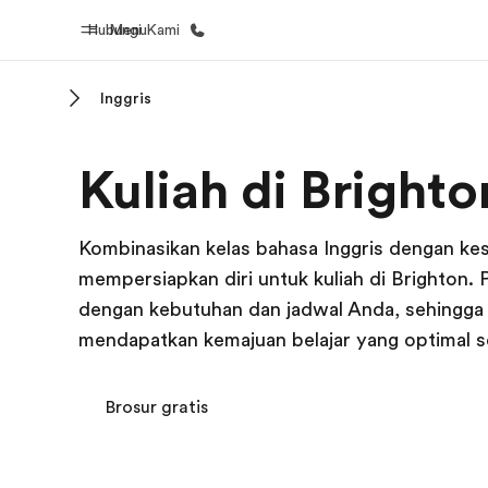
Hubungi Kami
Menu
Inggris
Beranda
Daftar p
Kuliah di Brighto
Selamat datang di EF
Lihat semua
Kombinasikan kelas bahasa Inggris dengan kese
mempersiapkan diri untuk kuliah di Brighton
dengan kebutuhan dan jadwal Anda, sehingga
mendapatkan kemajuan belajar yang optimal se
Brosur gratis