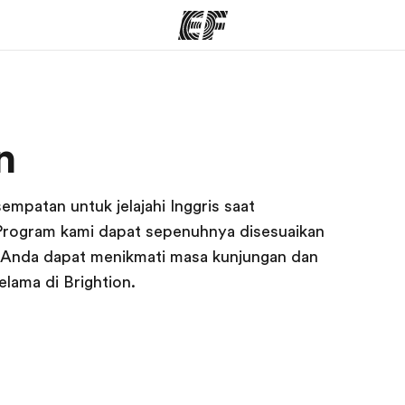
rogram
Kantor dan sekolah
Tent
n
 program
Kantor terdekat
Cer
mpatan untuk jelajahi Inggris saat
. Program kami dapat sepenuhnya disesuaikan
 Anda dapat menikmati masa kunjungan dan
lama di Brightion.