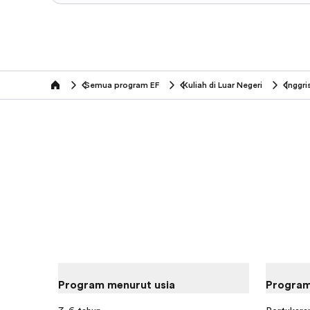
Semua program EF
Kuliah di Luar Negeri
Inggri
home
Program menurut usia
Program